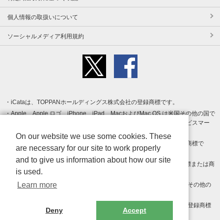
個人情報の取扱いについて
ソーシャルメディア利用規約
iCataは、TOPPANホールディングス株式会社の登録商標です。
Apple、Apple ロゴ、iPhone、iPad、MacおよびMac OS は米国その他の国で
登録された Apple Inc. の商標です。App Store は Apple Inc. のサービスマー
クです。
On our website we use some cookies. These
Android、Google Play および Google Play ロゴ は Google LLC の商標で
are necessary for our site to work properly
す。
and to give us information about how our site
Windows は Microsoft Inc.の米国およびその他の国における登録商標または商
is used.
標です。
Learn more
Adobe、Adobe Reader、Adobe PDF は、Adobe Inc.の米国およびその他の
国における商標または登録商標です。
その他、記載されている会社名、商品名、ロゴは各社の商標または登録商標
Deny
Accept
です。