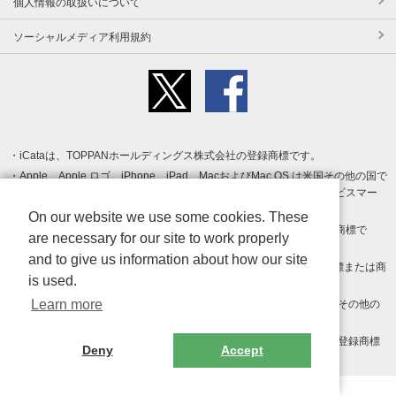
個人情報の取扱いについて
ソーシャルメディア利用規約
iCataは、TOPPANホールディングス株式会社の登録商標です。
Apple、Apple ロゴ、iPhone、iPad、MacおよびMac OS は米国その他の国で
登録された Apple Inc. の商標です。App Store は Apple Inc. のサービスマー
クです。
On our website we use some cookies. These
Android、Google Play および Google Play ロゴ は Google LLC の商標で
are necessary for our site to work properly
す。
and to give us information about how our site
Windows は Microsoft Inc.の米国およびその他の国における登録商標または商
is used.
標です。
Learn more
Adobe、Adobe Reader、Adobe PDF は、Adobe Inc.の米国およびその他の
国における商標または登録商標です。
その他、記載されている会社名、商品名、ロゴは各社の商標または登録商標
Deny
Accept
です。
Copyright (c) TOPPAN Inc.