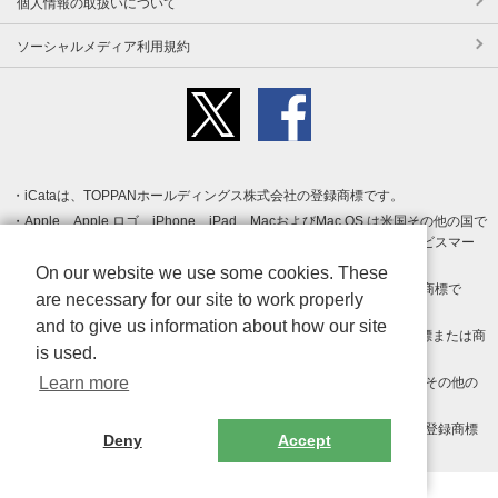
個人情報の取扱いについて
ソーシャルメディア利用規約
iCataは、TOPPANホールディングス株式会社の登録商標です。
Apple、Apple ロゴ、iPhone、iPad、MacおよびMac OS は米国その他の国で
登録された Apple Inc. の商標です。App Store は Apple Inc. のサービスマー
クです。
On our website we use some cookies. These
Android、Google Play および Google Play ロゴ は Google LLC の商標で
are necessary for our site to work properly
す。
and to give us information about how our site
Windows は Microsoft Inc.の米国およびその他の国における登録商標または商
is used.
標です。
Learn more
Adobe、Adobe Reader、Adobe PDF は、Adobe Inc.の米国およびその他の
国における商標または登録商標です。
その他、記載されている会社名、商品名、ロゴは各社の商標または登録商標
Deny
Accept
です。
Copyright (c) TOPPAN Inc.