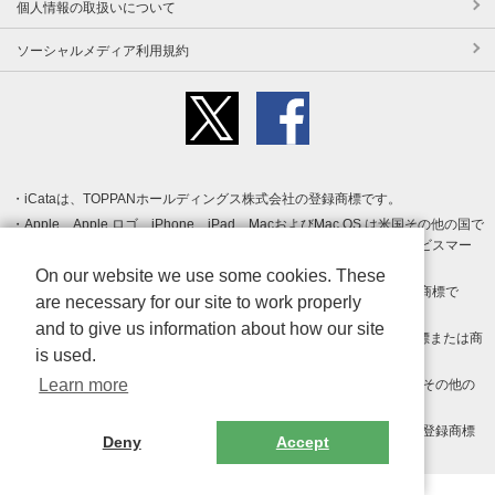
個人情報の取扱いについて
ソーシャルメディア利用規約
iCataは、TOPPANホールディングス株式会社の登録商標です。
Apple、Apple ロゴ、iPhone、iPad、MacおよびMac OS は米国その他の国で
登録された Apple Inc. の商標です。App Store は Apple Inc. のサービスマー
クです。
On our website we use some cookies. These
Android、Google Play および Google Play ロゴ は Google LLC の商標で
are necessary for our site to work properly
す。
and to give us information about how our site
Windows は Microsoft Inc.の米国およびその他の国における登録商標または商
is used.
標です。
Learn more
Adobe、Adobe Reader、Adobe PDF は、Adobe Inc.の米国およびその他の
国における商標または登録商標です。
その他、記載されている会社名、商品名、ロゴは各社の商標または登録商標
Deny
Accept
です。
Copyright (c) TOPPAN Inc.