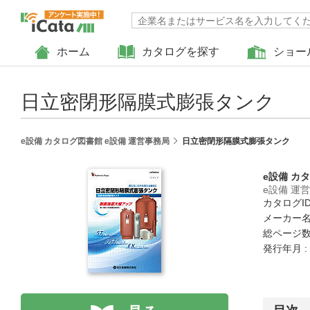
ホーム
カタログを探す
ショー
日立密閉形隔膜式膨張タンク
e設備 カタログ図書館 e設備 運営事務局
日立密閉形隔膜式膨張タンク
e設備 カ
e設備 運
カタログID 
メーカー名
総ページ数 
発行年月 :