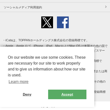
ソーシャルメディア利用規約
iCataは、TOPPANホールディングス株式会社の登録商標です。
Apple、Apple ロゴ、iPhone、iPad、MacおよびMac OS は米国その他の国で
登録された Apple Inc. の商標です。App Store は Apple Inc. のサービスマー
クです。
On our website we use some cookies. These
Android、Google Play および Google Play ロゴ は Google LLC の商標で
are necessary for our site to work properly
す。
and to give us information about how our site
Windows は Microsoft Inc.の米国およびその他の国における登録商標または商
is used.
標です。
Learn more
Adobe、Adobe Reader、Adobe PDF は、Adobe Inc.の米国およびその他の
国における商標または登録商標です。
その他、記載されている会社名、商品名、ロゴは各社の商標または登録商標
Deny
Accept
です。
Copyright (c) TOPPAN Inc.