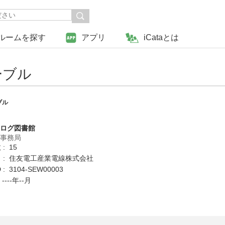
ルームを探す
アプリ
iCataとは
ーブル
ブル
タログ図書館
営事務局
: 15
 : 住友電工産業電線株式会社
: 3104-SEW00003
----年--月