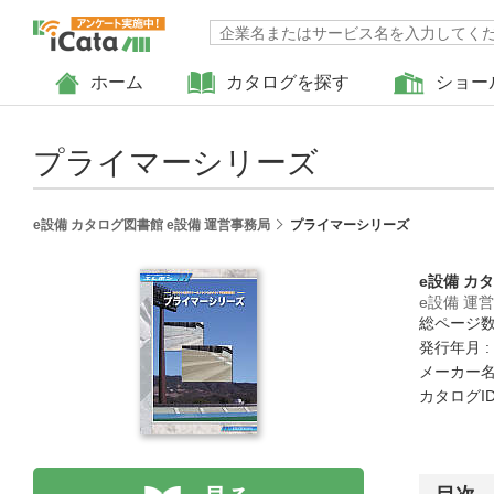
ホーム
カタログを探す
ショー
プライマーシリーズ
e設備 カタログ図書館 e設備 運営事務局
プライマーシリーズ
e設備 カ
e設備 運
総ページ数 
発行年月 :
メーカー名
カタログID 