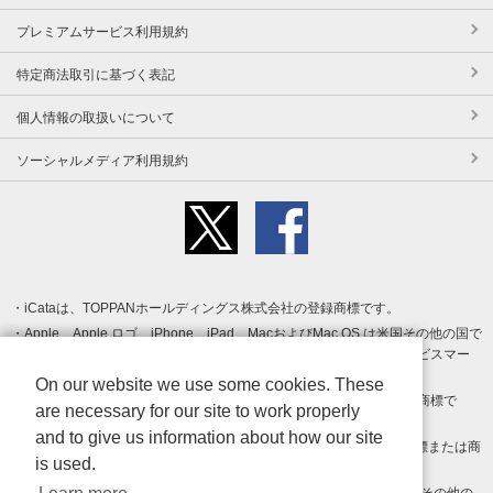
プレミアムサービス利用規約
特定商法取引に基づく表記
個人情報の取扱いについて
ソーシャルメディア利用規約
iCataは、TOPPANホールディングス株式会社の登録商標です。
Apple、Apple ロゴ、iPhone、iPad、MacおよびMac OS は米国その他の国で
登録された Apple Inc. の商標です。App Store は Apple Inc. のサービスマー
クです。
On our website we use some cookies. These
Android、Google Play および Google Play ロゴ は Google LLC の商標で
are necessary for our site to work properly
す。
and to give us information about how our site
Windows は Microsoft Inc.の米国およびその他の国における登録商標または商
is used.
標です。
Adobe、Adobe Reader、Adobe PDF は、Adobe Inc.の米国およびその他の