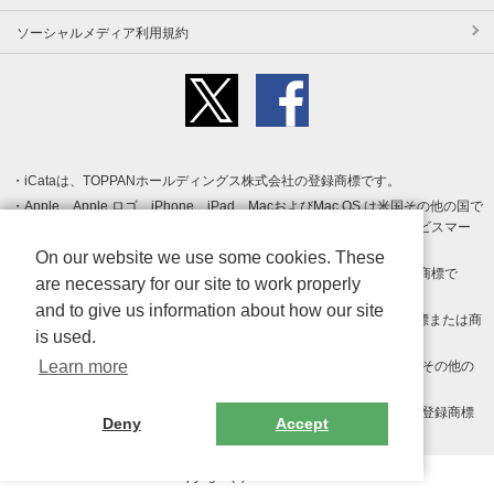
ソーシャルメディア利用規約
iCataは、TOPPANホールディングス株式会社の登録商標です。
Apple、Apple ロゴ、iPhone、iPad、MacおよびMac OS は米国その他の国で
登録された Apple Inc. の商標です。App Store は Apple Inc. のサービスマー
クです。
On our website we use some cookies. These
Android、Google Play および Google Play ロゴ は Google LLC の商標で
are necessary for our site to work properly
す。
and to give us information about how our site
Windows は Microsoft Inc.の米国およびその他の国における登録商標または商
is used.
標です。
Learn more
Adobe、Adobe Reader、Adobe PDF は、Adobe Inc.の米国およびその他の
国における商標または登録商標です。
その他、記載されている会社名、商品名、ロゴは各社の商標または登録商標
Deny
Accept
です。
Copyright (c) TOPPAN Inc.