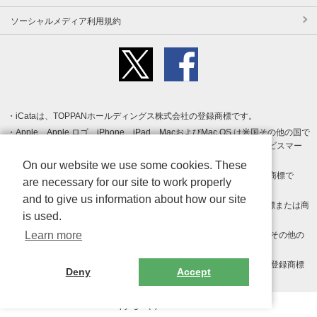
ソーシャルメディア利用規約
iCataは、TOPPANホールディングス株式会社の登録商標です。
Apple、Apple ロゴ、iPhone、iPad、MacおよびMac OS は米国その他の国で
登録された Apple Inc. の商標です。App Store は Apple Inc. のサービスマー
クです。
On our website we use some cookies. These
Android、Google Play および Google Play ロゴ は Google LLC の商標で
are necessary for our site to work properly
す。
and to give us information about how our site
Windows は Microsoft Inc.の米国およびその他の国における登録商標または商
is used.
標です。
Learn more
Adobe、Adobe Reader、Adobe PDF は、Adobe Inc.の米国およびその他の
国における商標または登録商標です。
その他、記載されている会社名、商品名、ロゴは各社の商標または登録商標
Deny
Accept
です。
Copyright (c) TOPPAN Inc.