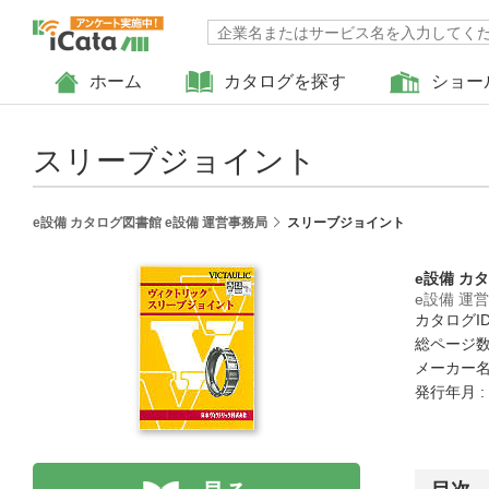
ホーム
カタログを探す
ショー
スリーブジョイント
e設備 カタログ図書館 e設備 運営事務局
スリーブジョイント
e設備 カ
e設備 運
カタログID 
総ページ数 
メーカー名
発行年月 :