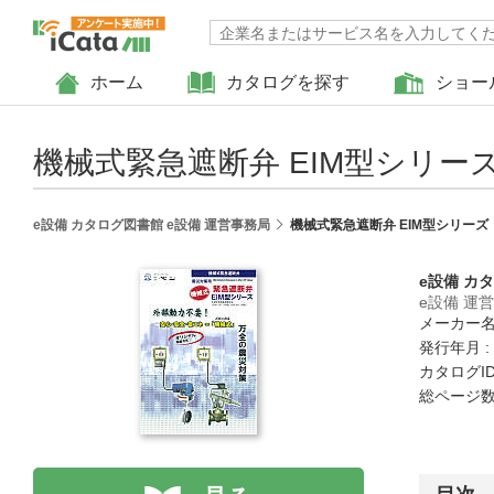
ホーム
カタログを探す
ショー
機械式緊急遮断弁 EIM型シリー
e設備 カタログ図書館 e設備 運営事務局
機械式緊急遮断弁 EIM型シリーズ
e設備 カ
e設備 運
メーカー名
発行年月 :
カタログID 
総ページ数 