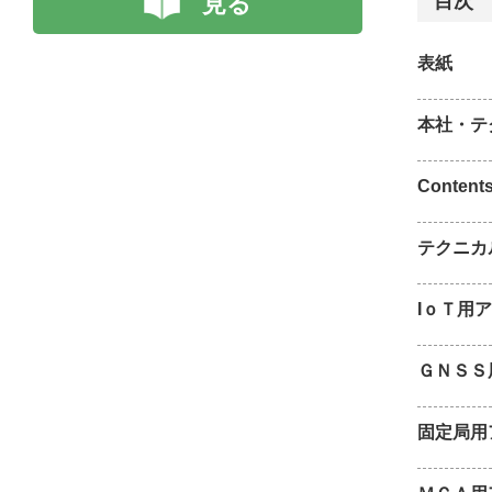
見る
目次
表紙
本社・テ
Content
テクニカ
IｏＴ用
ＧＮＳＳ
固定局用