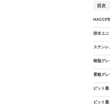
目次
HACC
排水ユニ
ステンレ
樹脂グレ
景観グレ
ピット蓋
ピット蓋