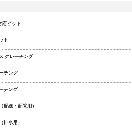
P対応ピット
ット
ス グレーチング
ーチング
ーチング
（配線・配管用）
（排水用）