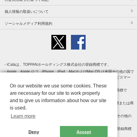
個人情報の取扱いについて
ソーシャルメディア利用規約
iCataは、TOPPANホールディングス株式会社の登録商標です。
Apple、Apple ロゴ、iPhone、iPad、MacおよびMac OS は米国その他の国で
登録された Apple Inc. の商標です。App Store は Apple Inc. のサービスマー
クです。
On our website we use some cookies. These
Android、Google Play および Google Play ロゴ は Google LLC の商標で
are necessary for our site to work properly
す。
and to give us information about how our site
Windows は Microsoft Inc.の米国およびその他の国における登録商標または商
is used.
標です。
Learn more
Adobe、Adobe Reader、Adobe PDF は、Adobe Inc.の米国およびその他の
国における商標または登録商標です。
その他、記載されている会社名、商品名、ロゴは各社の商標または登録商標
Deny
Accept
です。