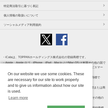
特定商法取引に基づく表記
個人情報の取扱いについて
ソーシャルメディア利用規約
iCataは、TOPPANホールディングス株式会社の登録商標です。
Apple、Apple ロゴ、iPhone、iPad、MacおよびMac OS は米国その他の国で
登録された Apple Inc. の商標です。App Store は Apple Inc. のサービスマー
クです。
On our website we use some cookies. These
Android、Google Play および Google Play ロゴ は Google LLC の商標で
are necessary for our site to work properly
す。
and to give us information about how our site
Windows は Microsoft Inc.の米国およびその他の国における登録商標または商
is used.
標です。
Learn more
Adobe、Adobe Reader、Adobe PDF は、Adobe Inc.の米国およびその他の
国における商標または登録商標です。
その他、記載されている会社名、商品名、ロゴは各社の商標または登録商標