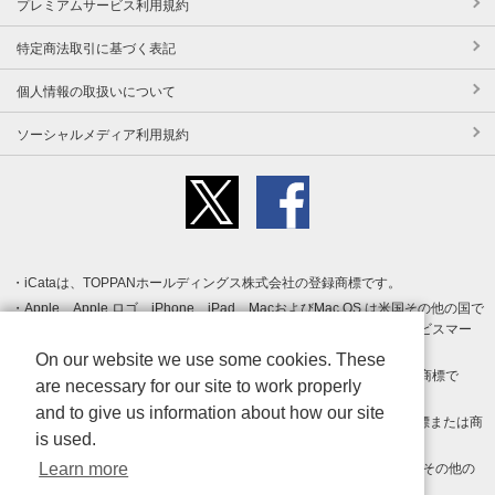
プレミアムサービス利用規約
特定商法取引に基づく表記
個人情報の取扱いについて
ソーシャルメディア利用規約
iCataは、TOPPANホールディングス株式会社の登録商標です。
Apple、Apple ロゴ、iPhone、iPad、MacおよびMac OS は米国その他の国で
登録された Apple Inc. の商標です。App Store は Apple Inc. のサービスマー
クです。
On our website we use some cookies. These
Android、Google Play および Google Play ロゴ は Google LLC の商標で
are necessary for our site to work properly
す。
and to give us information about how our site
Windows は Microsoft Inc.の米国およびその他の国における登録商標または商
is used.
標です。
Learn more
Adobe、Adobe Reader、Adobe PDF は、Adobe Inc.の米国およびその他の
国における商標または登録商標です。