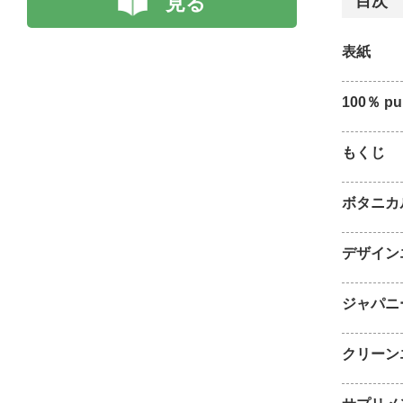
見る
目次
表紙
100％ pur
もくじ
ボタニカ
デザイン
ジャパニ
クリーン