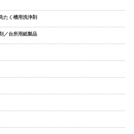
先たく槽用洗浄剤
剤／台所用紙製品