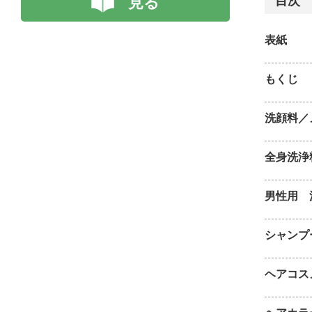
見る
目次
表紙
もくじ
洗顔料／
全身洗浄
男性用 
シャンプ
ヘアコス