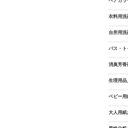
ヘアカラ
衣料用洗
台所用洗
バス・ト
消臭芳香
生理用品
ベビー用
大人用紙