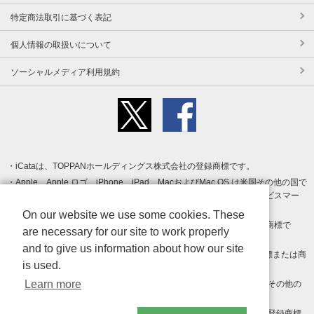
特定商法取引に基づく表記
個人情報の取扱いについて
ソーシャルメディア利用規約
iCataは、TOPPANホールディングス株式会社の登録商標です。
Apple、Apple ロゴ、iPhone、iPad、MacおよびMac OS は米国その他の国で
登録された Apple Inc. の商標です。App Store は Apple Inc. のサービスマー
クです。
On our website we use some cookies. These
Android、Google Play および Google Play ロゴ は Google LLC の商標で
are necessary for our site to work properly
す。
and to give us information about how our site
Windows は Microsoft Inc.の米国およびその他の国における登録商標または商
is used.
標です。
Learn more
Adobe、Adobe Reader、Adobe PDF は、Adobe Inc.の米国およびその他の
国における商標または登録商標です。
その他、記載されている会社名、商品名、ロゴは各社の商標または登録商標