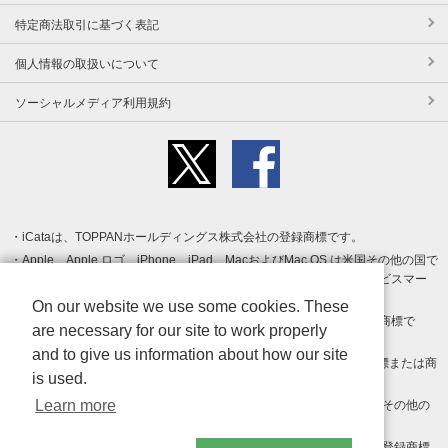
特定商法取引に基づく表記
個人情報の取扱いについて
ソーシャルメディア利用規約
iCataは、TOPPANホールディングス株式会社の登録商標です。
Apple、Apple ロゴ、iPhone、iPad、MacおよびMac OS は米国その他の国で
登録された Apple Inc. の商標です。App Store は Apple Inc. のサービスマー
クです。
On our website we use some cookies. These
Android、Google Play および Google Play ロゴ は Google LLC の商標で
are necessary for our site to work properly
す。
and to give us information about how our site
Windows は Microsoft Inc.の米国およびその他の国における登録商標または商
is used.
標です。
Learn more
Adobe、Adobe Reader、Adobe PDF は、Adobe Inc.の米国およびその他の
国における商標または登録商標です。
その他、記載されている会社名、商品名、ロゴは各社の商標または登録商標