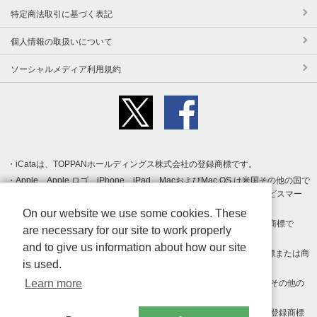
特定商法取引に基づく表記
個人情報の取扱いについて
ソーシャルメディア利用規約
iCataは、TOPPANホールディングス株式会社の登録商標です。
Apple、Apple ロゴ、iPhone、iPad、MacおよびMac OS は米国その他の国で
登録された Apple Inc. の商標です。App Store は Apple Inc. のサービスマー
クです。
On our website we use some cookies. These
Android、Google Play および Google Play ロゴ は Google LLC の商標で
are necessary for our site to work properly
す。
and to give us information about how our site
Windows は Microsoft Inc.の米国およびその他の国における登録商標または商
is used.
標です。
Learn more
Adobe、Adobe Reader、Adobe PDF は、Adobe Inc.の米国およびその他の
国における商標または登録商標です。
その他、記載されている会社名、商品名、ロゴは各社の商標または登録商標