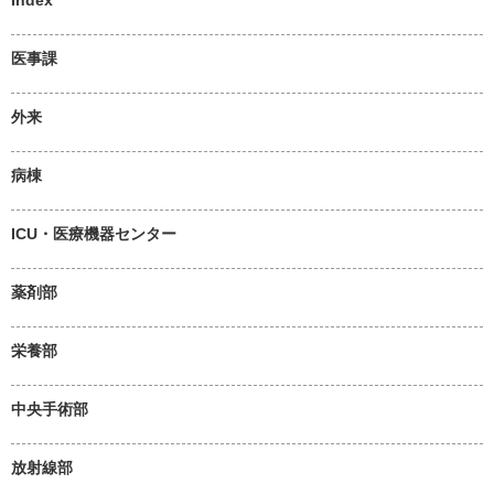
医事課
外来
病棟
ICU・医療機器センター
薬剤部
栄養部
中央手術部
放射線部