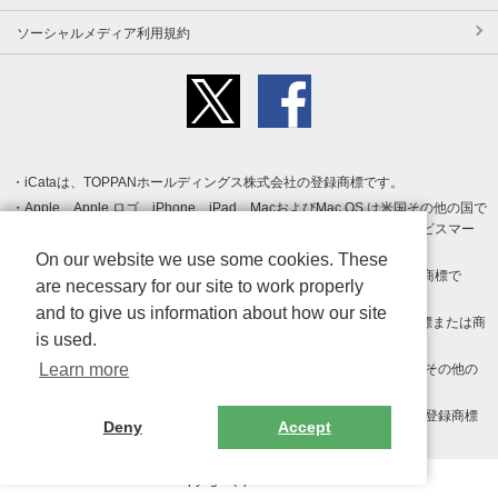
ソーシャルメディア利用規約
iCataは、TOPPANホールディングス株式会社の登録商標です。
Apple、Apple ロゴ、iPhone、iPad、MacおよびMac OS は米国その他の国で
登録された Apple Inc. の商標です。App Store は Apple Inc. のサービスマー
クです。
On our website we use some cookies. These
Android、Google Play および Google Play ロゴ は Google LLC の商標で
are necessary for our site to work properly
す。
and to give us information about how our site
Windows は Microsoft Inc.の米国およびその他の国における登録商標または商
is used.
標です。
Learn more
Adobe、Adobe Reader、Adobe PDF は、Adobe Inc.の米国およびその他の
国における商標または登録商標です。
その他、記載されている会社名、商品名、ロゴは各社の商標または登録商標
Deny
Accept
です。
Copyright (c) TOPPAN Inc.