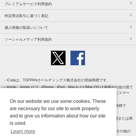
プレミアムサービス利用規約
特定商法取引に基づく表記
個人情報の取扱いについて
ソーシャルメディア利用規約
iCataは、TOPPANホールディングス株式会社の登録商標です。
Apple、Apple ロゴ、iPhone、iPad、MacおよびMac OS は米国その他の国で
登録された Apple Inc. の商標です。App Store は Apple Inc. のサービスマー
クです。
On our website we use some cookies. These
Android、Google Play および Google Play ロゴ は Google LLC の商標で
are necessary for our site to work properly
す。
and to give us information about how our site
Windows は Microsoft Inc.の米国およびその他の国における登録商標または商
is used.
標です。
Learn more
Adobe、Adobe Reader、Adobe PDF は、Adobe Inc.の米国およびその他の