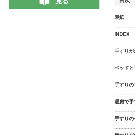
見る
目次
表紙
INDEX
手すりが
ベッドと
手すりの
暖房で手
手すりの