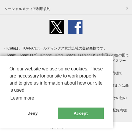
ソーシャルメディア利用規約
iCataは、TOPPANホールディングス株式会社の登録商標です。
Apple、Apple ロゴ、iPhone、iPad、MacおよびMac OS は米国その他の国で
登録された Apple Inc. の商標です。App Store は Apple Inc. のサービスマー
クです。
On our website we use some cookies. These
Android、Google Play および Google Play ロゴ は Google LLC の商標で
are necessary for our site to work properly
す。
and to give us information about how our site
Windows は Microsoft Inc.の米国およびその他の国における登録商標または商
is used.
標です。
Learn more
Adobe、Adobe Reader、Adobe PDF は、Adobe Inc.の米国およびその他の
国における商標または登録商標です。
その他、記載されている会社名、商品名、ロゴは各社の商標または登録商標
Deny
Accept
です。
Copyright (c) TOPPAN Inc.