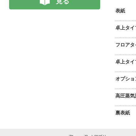
見る
表紙
卓上タイ
フロアタ
卓上タイ
オプショ
高圧蒸気
裏表紙