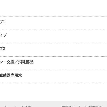
プ1
イプ
プ2
ン・交換／消耗部品
滅菌器専用水