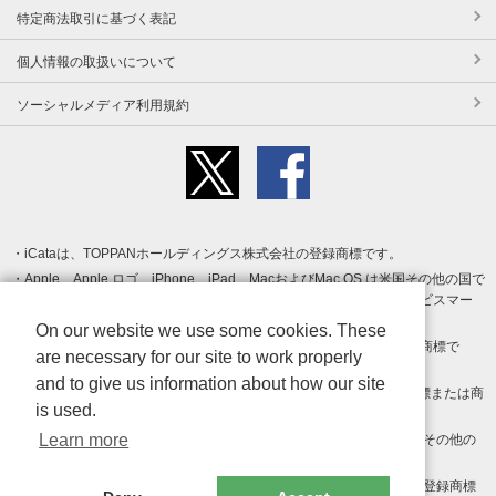
特定商法取引に基づく表記
個人情報の取扱いについて
ソーシャルメディア利用規約
iCataは、TOPPANホールディングス株式会社の登録商標です。
Apple、Apple ロゴ、iPhone、iPad、MacおよびMac OS は米国その他の国で
登録された Apple Inc. の商標です。App Store は Apple Inc. のサービスマー
クです。
On our website we use some cookies. These
Android、Google Play および Google Play ロゴ は Google LLC の商標で
are necessary for our site to work properly
す。
and to give us information about how our site
Windows は Microsoft Inc.の米国およびその他の国における登録商標または商
is used.
標です。
Learn more
Adobe、Adobe Reader、Adobe PDF は、Adobe Inc.の米国およびその他の
国における商標または登録商標です。
その他、記載されている会社名、商品名、ロゴは各社の商標または登録商標