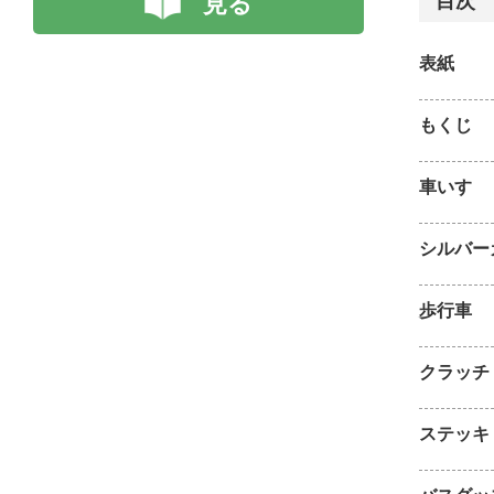
見る
目次
表紙
もくじ
車いす
シルバー
歩行車
クラッチ
ステッキ