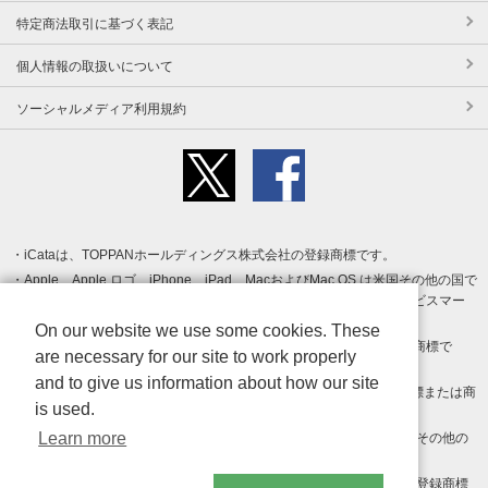
特定商法取引に基づく表記
個人情報の取扱いについて
ソーシャルメディア利用規約
iCataは、TOPPANホールディングス株式会社の登録商標です。
Apple、Apple ロゴ、iPhone、iPad、MacおよびMac OS は米国その他の国で
登録された Apple Inc. の商標です。App Store は Apple Inc. のサービスマー
クです。
On our website we use some cookies. These
Android、Google Play および Google Play ロゴ は Google LLC の商標で
are necessary for our site to work properly
す。
and to give us information about how our site
Windows は Microsoft Inc.の米国およびその他の国における登録商標または商
is used.
標です。
Learn more
Adobe、Adobe Reader、Adobe PDF は、Adobe Inc.の米国およびその他の
国における商標または登録商標です。
その他、記載されている会社名、商品名、ロゴは各社の商標または登録商標