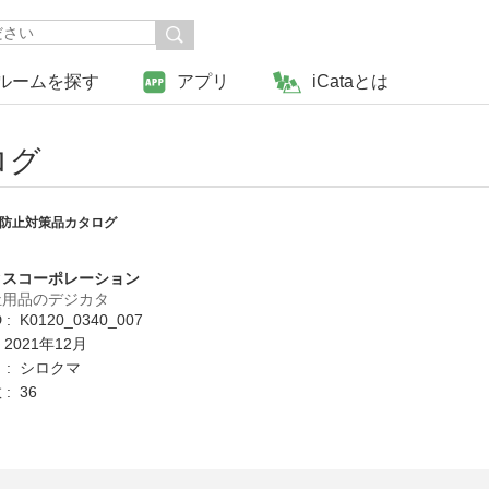
ルームを探す
アプリ
iCataとは
ログ
防止対策品カタログ
クスコーポレーション
祉用品のデジカタ
: K0120_0340_007
 2021年12月
 : シロクマ
: 36