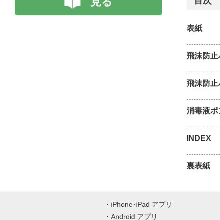
見る
目次
表紙
飛沫防止
飛沫防止
消毒液ポ
INDEX
裏表紙
iPhone･iPad アプリ
Android アプリ