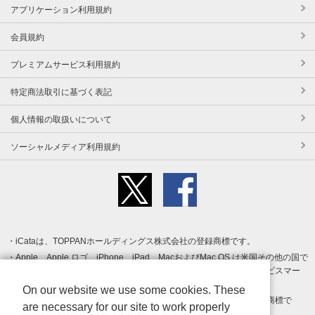
アプリケーション利用規約
会員規約
プレミアムサービス利用規約
特定商法取引に基づく表記
個人情報の取扱いについて
ソーシャルメディア利用規約
iCataは、TOPPANホールディングス株式会社の登録商標です。
Apple、Apple ロゴ、iPhone、iPad、MacおよびMac OS は米国その他の国で
登録された Apple Inc. の商標です。App Store は Apple Inc. のサービスマー
クです。
On our website we use some cookies. These
Android、Google Play および Google Play ロゴ は Google LLC の商標で
are necessary for our site to work properly
す。