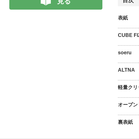
見る
目次
表紙
CUBE FI
soeru
ALTNA
軽量クリ
オープン
裏表紙