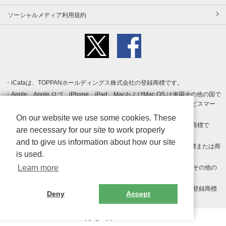
ソーシャルメディア利用規約
iCataは、TOPPANホールディングス株式会社の登録商標です。
Apple、Apple ロゴ、iPhone、iPad、MacおよびMac OS は米国その他の国で
登録された Apple Inc. の商標です。App Store は Apple Inc. のサービスマー
クです。
On our website we use some cookies. These
Android、Google Play および Google Play ロゴ は Google LLC の商標で
are necessary for our site to work properly
す。
and to give us information about how our site
Windows は Microsoft Inc.の米国およびその他の国における登録商標または商
is used.
標です。
Learn more
Adobe、Adobe Reader、Adobe PDF は、Adobe Inc.の米国およびその他の
国における商標または登録商標です。
その他、記載されている会社名、商品名、ロゴは各社の商標または登録商標
Deny
Accept
です。
Copyright (c) TOPPAN Inc.