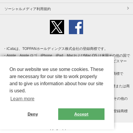
ソーシャルメディア利用規約
iCataは、TOPPANホールディングス株式会社の登録商標です。
Apple、Apple ロゴ、iPhone、iPad、MacおよびMac OS は米国その他の国で
登録された Apple Inc. の商標です。App Store は Apple Inc. のサービスマー
クです。
On our website we use some cookies. These
Android、Google Play および Google Play ロゴ は Google LLC の商標で
are necessary for our site to work properly
す。
and to give us information about how our site
Windows は Microsoft Inc.の米国およびその他の国における登録商標または商
is used.
標です。
Learn more
Adobe、Adobe Reader、Adobe PDF は、Adobe Inc.の米国およびその他の
国における商標または登録商標です。
その他、記載されている会社名、商品名、ロゴは各社の商標または登録商標
Deny
Accept
です。
Copyright (c) TOPPAN Inc.