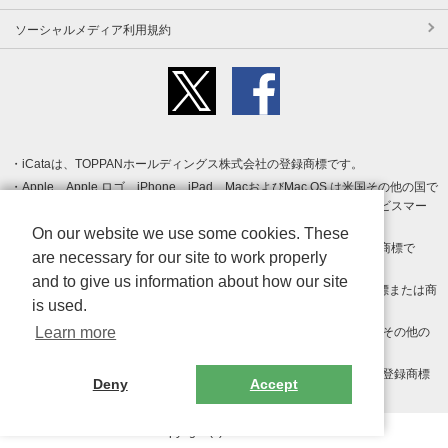
ソーシャルメディア利用規約
iCataは、TOPPANホールディングス株式会社の登録商標です。
Apple、Apple ロゴ、iPhone、iPad、MacおよびMac OS は米国その他の国で
登録された Apple Inc. の商標です。App Store は Apple Inc. のサービスマー
クです。
On our website we use some cookies. These
Android、Google Play および Google Play ロゴ は Google LLC の商標で
are necessary for our site to work properly
す。
and to give us information about how our site
Windows は Microsoft Inc.の米国およびその他の国における登録商標または商
is used.
標です。
Learn more
Adobe、Adobe Reader、Adobe PDF は、Adobe Inc.の米国およびその他の
国における商標または登録商標です。
その他、記載されている会社名、商品名、ロゴは各社の商標または登録商標
Deny
Accept
です。
Copyright (c) TOPPAN Inc.