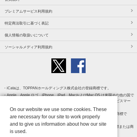
プレミアムサービス利用規約
特定商法取引に基づく表記
個人情報の取扱いについて
ソーシャルメディア利用規約
iCataは、TOPPANホールディングス株式会社の登録商標です。
Apple、Apple ロゴ、iPhone、iPad、MacおよびMac OS は米国その他の国で
登録された Apple Inc. の商標です。App Store は Apple Inc. のサービスマー
クです。
On our website we use some cookies. These
Android、Google Play および Google Play ロゴ は Google LLC の商標で
are necessary for our site to work properly
す。
and to give us information about how our site
Windows は Microsoft Inc.の米国およびその他の国における登録商標または商
is used.
標です。