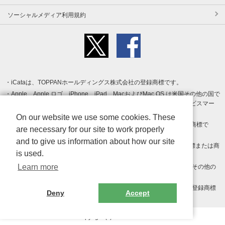
ソーシャルメディア利用規約
iCataは、TOPPANホールディングス株式会社の登録商標です。
Apple、Apple ロゴ、iPhone、iPad、MacおよびMac OS は米国その他の国で
登録された Apple Inc. の商標です。App Store は Apple Inc. のサービスマー
クです。
On our website we use some cookies. These
Android、Google Play および Google Play ロゴ は Google LLC の商標で
are necessary for our site to work properly
す。
and to give us information about how our site
Windows は Microsoft Inc.の米国およびその他の国における登録商標または商
is used.
標です。
Learn more
Adobe、Adobe Reader、Adobe PDF は、Adobe Inc.の米国およびその他の
国における商標または登録商標です。
その他、記載されている会社名、商品名、ロゴは各社の商標または登録商標
Deny
Accept
です。
Copyright (c) TOPPAN Inc.