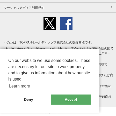
ソーシャルメディア利用規約
iCataは、TOPPANホールディングス株式会社の登録商標です。
Apple、Apple ロゴ、iPhone、iPad、MacおよびMac OS は米国その他の国で
登録された Apple Inc. の商標です。App Store は Apple Inc. のサービスマー
クです。
On our website we use some cookies. These
Android、Google Play および Google Play ロゴ は Google LLC の商標で
are necessary for our site to work properly
す。
and to give us information about how our site
Windows は Microsoft Inc.の米国およびその他の国における登録商標または商
is used.
標です。
Learn more
Adobe、Adobe Reader、Adobe PDF は、Adobe Inc.の米国およびその他の
国における商標または登録商標です。
その他、記載されている会社名、商品名、ロゴは各社の商標または登録商標
Deny
Accept
です。
Copyright (c) TOPPAN Inc.