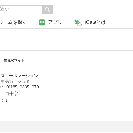
ルームを探す
アプリ
iCataとは
 超吸水マット
クスコーポレーション
祉用品のデジカタ
: K0185_0835_079
 : 白十字
: 1