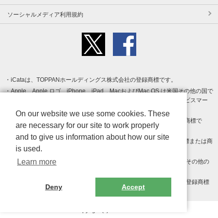
ソーシャルメディア利用規約
iCataは、TOPPANホールディングス株式会社の登録商標です。
Apple、Apple ロゴ、iPhone、iPad、MacおよびMac OS は米国その他の国で
登録された Apple Inc. の商標です。App Store は Apple Inc. のサービスマー
クです。
On our website we use some cookies. These
Android、Google Play および Google Play ロゴ は Google LLC の商標で
are necessary for our site to work properly
す。
and to give us information about how our site
Windows は Microsoft Inc.の米国およびその他の国における登録商標または商
is used.
標です。
Learn more
Adobe、Adobe Reader、Adobe PDF は、Adobe Inc.の米国およびその他の
国における商標または登録商標です。
その他、記載されている会社名、商品名、ロゴは各社の商標または登録商標
Deny
Accept
です。
Copyright (c) TOPPAN Inc.