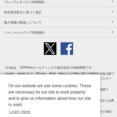
プレミアムサービス利用規約
特定商法取引に基づく表記
個人情報の取扱いについて
ソーシャルメディア利用規約
iCataは、TOPPANホールディングス株式会社の登録商標です。
Apple、Apple ロゴ、iPhone、iPad、MacおよびMac OS は米国その他の国で
登録された Apple Inc. の商標です。App Store は Apple Inc. のサービスマー
クです。
On our website we use some cookies. These
Android、Google Play および Google Play ロゴ は Google LLC の商標で
are necessary for our site to work properly
す。
and to give us information about how our site
Windows は Microsoft Inc.の米国およびその他の国における登録商標または商
is used.
標です。
Learn more
Adobe、Adobe Reader、Adobe PDF は、Adobe Inc.の米国およびその他の
国における商標または登録商標です。