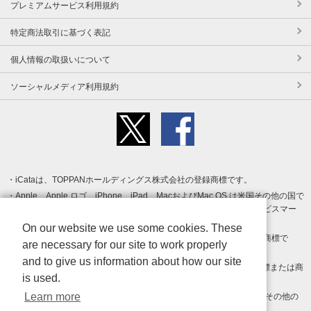
プレミアムサービス利用規約
特定商法取引に基づく表記
個人情報の取扱いについて
ソーシャルメディア利用規約
iCataは、TOPPANホールディングス株式会社の登録商標です。
Apple、Apple ロゴ、iPhone、iPad、MacおよびMac OS は米国その他の国で
登録された Apple Inc. の商標です。App Store は Apple Inc. のサービスマー
クです。
On our website we use some cookies. These
Android、Google Play および Google Play ロゴ は Google LLC の商標で
are necessary for our site to work properly
す。
and to give us information about how our site
Windows は Microsoft Inc.の米国およびその他の国における登録商標または商
is used.
標です。
Learn more
Adobe、Adobe Reader、Adobe PDF は、Adobe Inc.の米国およびその他の
国における商標または登録商標です。