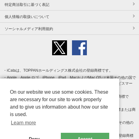
特定商法取引に基づく表記
個人情報の取扱いについて
ソーシャルメディア利用規約
iCataは、TOPPANホールディングス株式会社の登録商標です。
Apple、Apple ロゴ、iPhone、iPad、MacおよびMac OS は米国その他の国で
登録された Apple Inc. の商標です。App Store は Apple Inc. のサービスマー
クです。
On our website we use some cookies. These
Android、Google Play および Google Play ロゴ は Google LLC の商標で
are necessary for our site to work properly
す。
and to give us information about how our site
Windows は Microsoft Inc.の米国およびその他の国における登録商標または商
is used.
標です。
Learn more
Adobe、Adobe Reader、Adobe PDF は、Adobe Inc.の米国およびその他の
国における商標または登録商標です。
その他、記載されている会社名、商品名、ロゴは各社の商標または登録商標
Deny
Accept