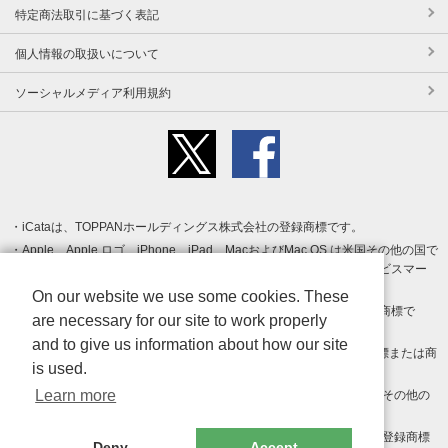
特定商法取引に基づく表記
個人情報の取扱いについて
ソーシャルメディア利用規約
iCataは、TOPPANホールディングス株式会社の登録商標です。
Apple、Apple ロゴ、iPhone、iPad、MacおよびMac OS は米国その他の国で
登録された Apple Inc. の商標です。App Store は Apple Inc. のサービスマー
クです。
On our website we use some cookies. These
Android、Google Play および Google Play ロゴ は Google LLC の商標で
are necessary for our site to work properly
す。
and to give us information about how our site
Windows は Microsoft Inc.の米国およびその他の国における登録商標または商
is used.
標です。
Learn more
Adobe、Adobe Reader、Adobe PDF は、Adobe Inc.の米国およびその他の
国における商標または登録商標です。
その他、記載されている会社名、商品名、ロゴは各社の商標または登録商標
Deny
Accept