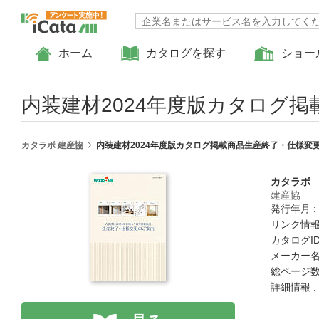
ホーム
カタログを探す
ショー
内装建材2024年度版カタログ
カタラボ 建産協
内装建材2024年度版カタログ掲載商品生産終了・仕様変
カタラボ
建産協
発行年月 :
リンク情報
カタログID 
メーカー名
総ページ数 
詳細情報 :