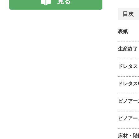
見る
目次
表紙
生産終了
ドレタス
ドレタス
ピノアー
ピノアー
床材・階