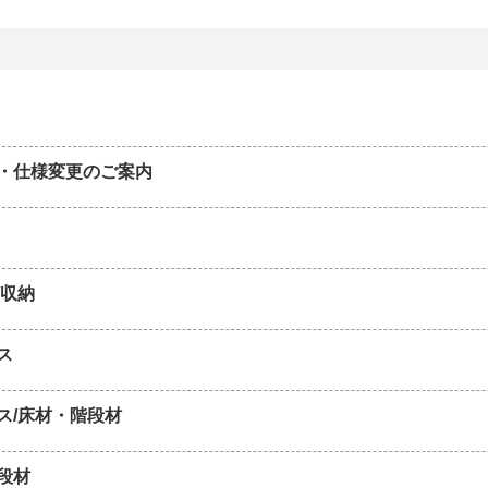
・仕様変更のご案内
/収納
ス
ス/床材・階段材
段材