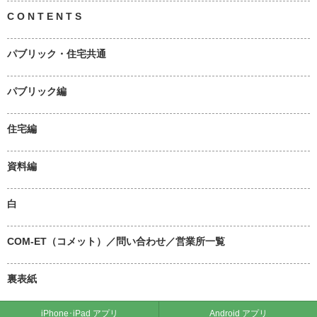
C O N T E N T S
パブリック・住宅共通
パブリック編
住宅編
資料編
白
COM-ET（コメット）／問い合わせ／営業所一覧
裏表紙
iPhone･iPad アプリ
Android アプリ