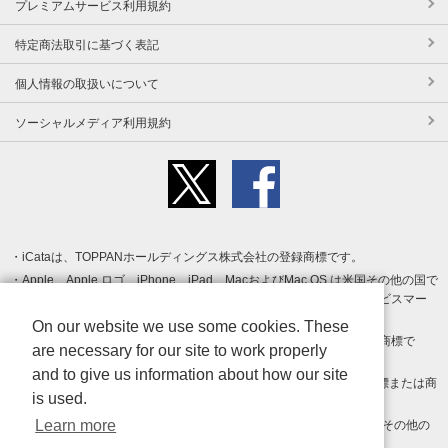
プレミアムサービス利用規約
特定商法取引に基づく表記
個人情報の取扱いについて
ソーシャルメディア利用規約
iCataは、TOPPANホールディングス株式会社の登録商標です。
Apple、Apple ロゴ、iPhone、iPad、MacおよびMac OS は米国その他の国で
登録された Apple Inc. の商標です。App Store は Apple Inc. のサービスマー
クです。
On our website we use some cookies. These
Android、Google Play および Google Play ロゴ は Google LLC の商標で
are necessary for our site to work properly
す。
and to give us information about how our site
Windows は Microsoft Inc.の米国およびその他の国における登録商標または商
is used.
標です。
Learn more
Adobe、Adobe Reader、Adobe PDF は、Adobe Inc.の米国およびその他の
国における商標または登録商標です。