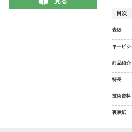
見る
目次
表紙
キービジ
商品紹介
特長
技術資料
裏表紙